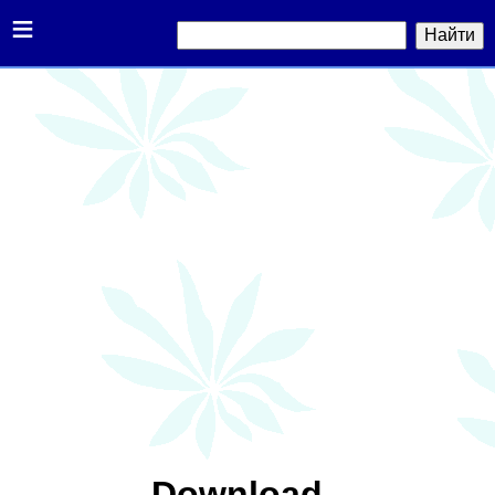
≡
Download.