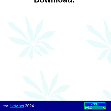
rev.
Isety.net
2024