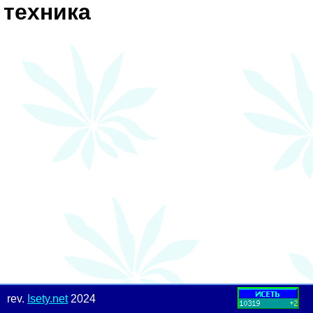
техника
rev.
Isety.net
2024