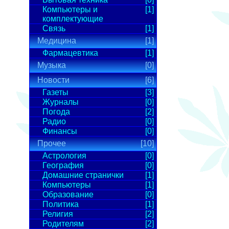
Компьютеры и
[1]
комплектующие
Связь
[1]
Медицина
[1]
Фармацевтика
[1]
Музыка
[0]
Новости
[6]
Газеты
[3]
Журналы
[0]
Погода
[2]
Радио
[0]
Финансы
[0]
Прочее
[10]
Астрология
[0]
География
[0]
Домашние странички
[1]
Компьютеры
[1]
Образование
[0]
Политика
[1]
Религия
[2]
Родителям
[2]