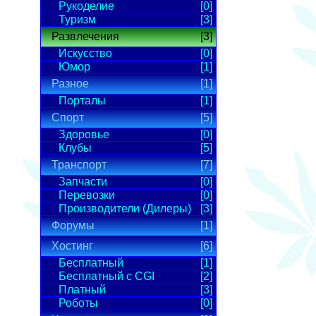
Рукоделие
[0]
Туризм
[3]
Развлечения
[3]
Искусство
[0]
Юмор
[1]
Разное
[1]
Порталы
[1]
Спорт
[5]
Здоровье
[0]
Клубы
[5]
Транспорт
[7]
Запчасти
[0]
Перевозки
[0]
Производители (Дилеры)
[3]
Форумы
[1]
Хостинг
[6]
Бесплатный
[1]
Бесплатный с CGI
[2]
Платный
[3]
Роботы
[0]