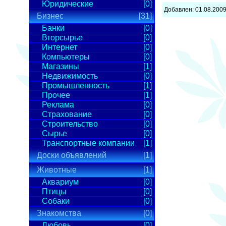
Юридические
[0]
Добавлен: 01.08.200
Бизнес
[31]
Банки
[0]
Вторсырье
[0]
Интернет
[0]
Компьютеры
[0]
Магазины
[1]
Недвижимость
[0]
Промышленность
[1]
Прочее
[1]
Реклама
[0]
Страхование
[0]
Строительство
[0]
Сырье
[0]
Транспортные компании
[1]
Доски объявлений
[1]
Животные
[1]
Аквариум
[0]
Птицы
[0]
Собаки
[0]
Знакомства
[0]
Любовь
[0]