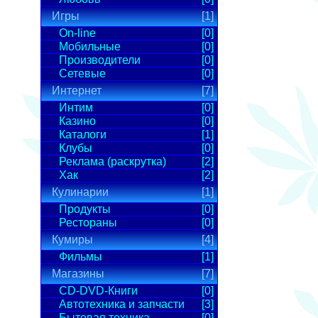
Игры
[1]
On-line
[0]
Мобильные
[0]
Производители
[0]
Сетевые
[0]
Интернет
[7]
Интим
[0]
Казино
[0]
Каталоги
[1]
Клубы
[0]
Реклама (раскрутка)
[2]
Хак
[2]
Кулинарии
[1]
Продукты
[0]
Рестораны
[0]
Кумиры
[4]
Фильмы
[1]
Магазины
[7]
CD-DVD-Книги
[0]
Автотехника и запчасти
[3]
Бытовая техника
[0]