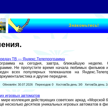
ения.
редач ТВ — Яндекс.Телепрограмма
рограмма на сегодня, завтра, ближайшую неделю. 
грамме. Не пропустите время начала любимых фильмов и
едач всех популярных телеканалов на Яндекс.Телепр
документалистика и другие передачи.
4
Обновлён: 30.07.2026
Переходов: 0
Хостов/За день: 3/0
Хитов/За день: 2
ких игровых автоматов
 мире коллекция действующих советских аркад. «Морской б
ещё несколько десятков уникальных игровых автоматов в ф