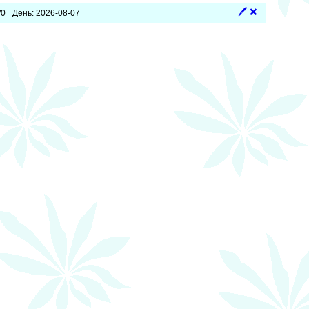
🖊
❌
/0
День: 2026-08-07