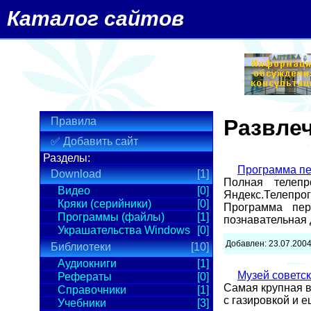
Каталог сайтов
Правила
Развлеч
✅ Добавить сайт
Разделы:
Программа пе
Download
[1]
Полная телеп
Видео
[0]
Яндекс.Телепро
Кряки (серийники)
[0]
Программа пер
Программы (файлы)
[1]
познавательная 
Украшательства Windows
[0]
Добавлен: 23.07.200
Библиотеки
[10]
Аудиокниги
[1]
Музей советс
Рефераты
[0]
Самая крупная в
Справочники
[1]
с газировкой и 
Учебники
[3]