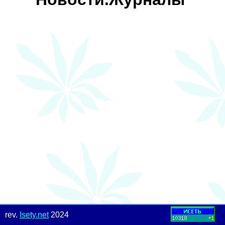
rev.
Isety.net
2024